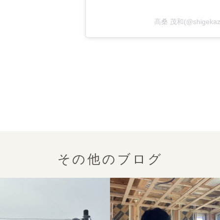
高桑 茂和(@shigek
その他のブログ