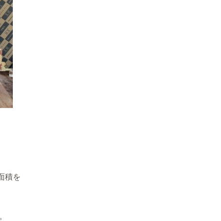
面積を
。