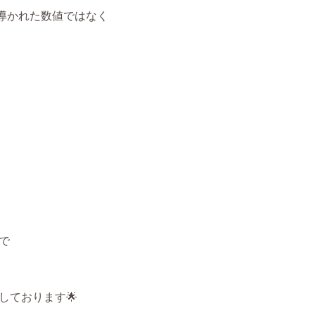
導かれた数値ではなく
で
しております🌟